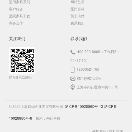
医用家具系列
网站首页
客户服务
医疗百科
医院家具工程
关于诗烨
商务合作
联系我们
关注我们
联系我们
400-820-8669（工作日8：
00~17.30）
18930521766
官方微信二维码
kf@sy021.com
上海市闵行区春中路308号
© 2026上海诗烨企业发展有限公司
沪ICP备10028860号-13
沪ICP备
10028860号-8
技术：
网启科技
使用条款
|
隐私声明