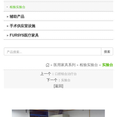
-
-
检验实验台
休闲培训系列
-
» 辅助产品
多功能厅系列
-
» 手术供应室设施
-
医疗辅件
餐厅系列
-
» FURSYS医疗家具
-
-
不锈钢器械柜
医养护理
钢制家具系列
-
-
-
公共空间
不锈钢工作台
高隔屏风系列
搜索
-
-
门急诊空间
不锈钢无菌存放架
-
-
医技空间
»
医用家具系列
»
检验实验台
»
实验台
不锈钢转运车
-
上一个：
-
口腔组合治疗台
住院空间
不锈钢清洗池
下一个：
实验台
[
返回
]