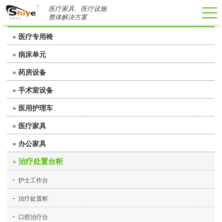
医疗家具、医疗设施
医用家具系列
整体解决方案
» 医疗专用椅
-
» 病床单元
输液椅
-
» 药房设备
-
多功能病床
候诊椅
-
» 手术室设备
-
-
药架药柜
医养病床
陪护椅
-
» 医用护理车
-
-
-
电动手术台
病理柜
儿童床
医用功能椅
-
» 医疗家具
-
-
移动信息车
医用转运车
诊疗床
-
» 办公家具
-
门诊诊疗区
-
塑钢护理车
医用床头柜
» 治疗处置台柜
-
-
-
办公桌系列
儿童诊疗区
-
彩钢护理车
输液架
-
-
-
-
护士工作台
会议桌系列
中医诊疗区
-
不锈钢治疗车
医用屏风
-
-
治疗处置柜
沙发系列
-
-
口腔治疗台
办公椅系列