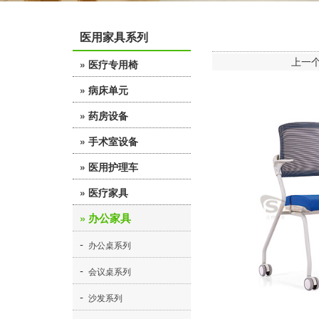
医用家具系列
上一
» 医疗专用椅
-
» 病床单元
输液椅
-
» 药房设备
-
多功能病床
候诊椅
-
» 手术室设备
-
-
药架药柜
医养病床
陪护椅
-
» 医用护理车
-
-
-
电动手术台
病理柜
儿童床
医用功能椅
-
» 医疗家具
-
-
移动信息车
医用转运车
诊疗床
» 办公家具
-
-
门诊诊疗区
-
塑钢护理车
医用床头柜
-
-
-
办公桌系列
儿童诊疗区
-
彩钢护理车
输液架
-
-
-
会议桌系列
中医诊疗区
-
不锈钢治疗车
医用屏风
-
沙发系列