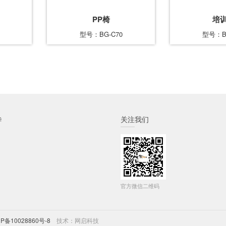
PP椅
培
型号：BG-C70
型号：B
烨
关注我们
官方微信二维码
CP备10028860号-8
技术：
网启科技