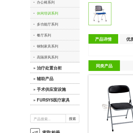
-
办公椅系列
-
休闲培训系列
-
多功能厅系列
-
餐厅系列
产品详情
优
-
钢制家具系列
-
高隔屏风系列
同类产品
» 治疗处置台柜
-
» 辅助产品
护士工作台
-
» 手术供应室设施
-
医疗辅件
治疗处置柜
-
» FURSYS医疗家具
-
-
不锈钢器械柜
医养护理
口腔治疗台
-
-
-
公共空间
不锈钢工作台
检验实验台
搜索
-
-
门急诊空间
不锈钢无菌存放架
索取相册
-
-
医技空间