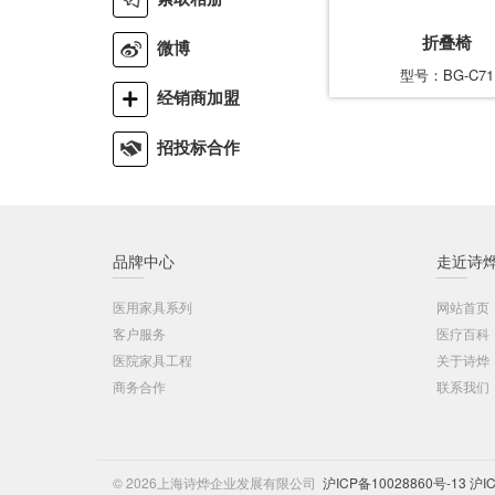
不锈钢转运车
-
-
折叠椅
住院空间
不锈钢清洗池
微博
型号：BG-C71
经销商加盟
招投标合作
品牌中心
走近诗
医用家具系列
网站首页
客户服务
医疗百科
医院家具工程
关于诗烨
商务合作
联系我们
© 2026上海诗烨企业发展有限公司
沪ICP备10028860号-13
沪I