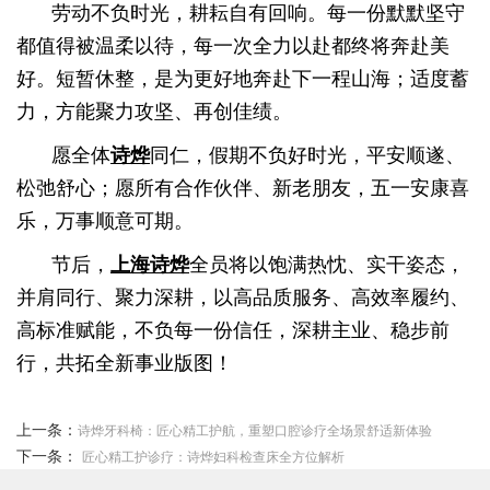
劳动不负时光，耕耘自有回响。每一份默默坚守
都值得被温柔以待，每一次全力以赴都终将奔赴美
好。短暂休整，是为更好地奔赴下一程山海；适度蓄
力，方能聚力攻坚、再创佳绩。
愿全体
同仁，假期不负好时光，平安顺遂、
诗烨
松弛舒心；愿所有合作伙伴、新老朋友，五一安康喜
乐，万事顺意可期。
节后，
全员将以饱满热忱、实干姿态，
上海诗烨
并肩同行、聚力深耕，以高品质服务、高效率履约、
高标准赋能，不负每一份信任，深耕主业、稳步前
行，共拓全新事业版图！
上一条：
诗烨牙科椅：匠心精工护航，重塑口腔诊疗全场景舒适新体验
下一条：
匠心精工护诊疗：诗烨妇科检查床全方位解析