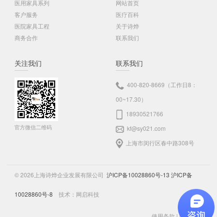
医用家具系列
网站首页
客户服务
医疗百科
医院家具工程
关于诗烨
商务合作
联系我们
关注我们
联系我们
400-820-8669（工作日8：
00~17.30）
18930521766
官方微信二维码
kf@sy021.com
上海市闵行区春中路308号
© 2026上海诗烨企业发展有限公司
沪ICP备10028860号-13
沪ICP备
10028860号-8
技术：
网启科技
使用条款
|
隐私声明