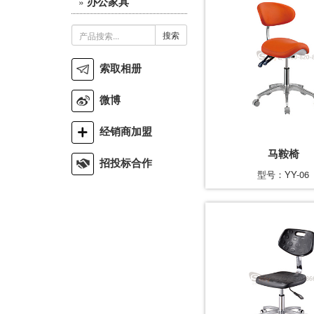
办公家具
»
搜索
索取相册
微博
经销商加盟
马鞍椅
招投标合作
型号：YY-06